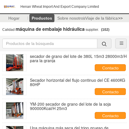
Henan Wheat Import And Export Company Limited
Hogar
Productos
Sobre nosotros
Viaje de la fábrica
>>
máquina de embalaje hidráulica
Calidad
supplier.
(102)
secador de grano del lote de 380L 15m3 28000m3/H
para la granja
Contacto
Secador horizontal del flujo continuo del CE 4600KG
80HP
Contacto
YM-200 secador de grano del lote de la soja
900000Kcal/H 25m3
Contacto
Una máquina más seca del trigo grueso de