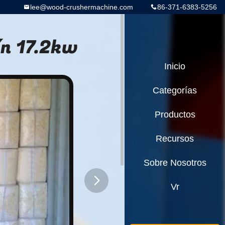
lee@wood-crushermachine.com
86-371-6383-5256
ín 17.2kw
Inicio
Categorías
Productos
Recursos
Sobre Nosotros
Vr
button