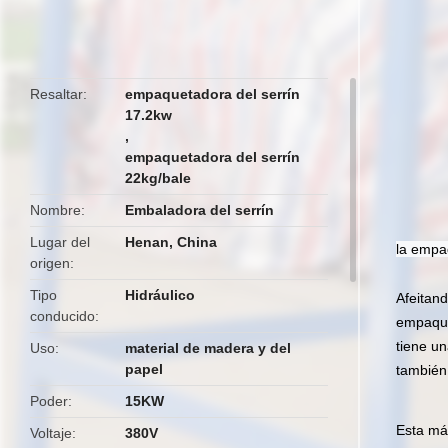
Resaltar
empaquetadora del serrín
17.2kw
,
empaquetadora del serrín
22kg/bale
Nombre
Embaladora del serrín
Lugar del
Henan, China
la empa
origen
Tipo
Hidráulico
Afeitan
conducido
empaque
tiene un
Uso
material de madera y del
papel
también 
Poder
15KW
Esta máq
Voltaje
380V